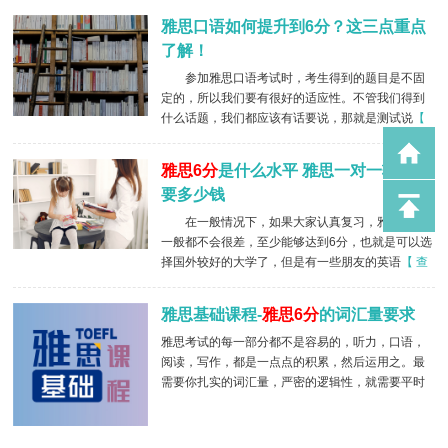
雅思口语如何提升到6分？这三点重点
了解！
参加雅思口语考试时，考生得到的题目是不固
定的，所以我们要有很好的适应性。不管我们得到
什么话题，我们都应该有话要说，那就是测试说
【
查看详情 】
雅思6分
是什么水平 雅思一对一辅导需
要多少钱
在一般情况下，如果大家认真复习，雅思成绩
一般都不会很差，至少能够达到6分，也就是可以选
择国外较好的大学了，但是有一些朋友的英语
【 查
看详情 】
雅思基础课程-
雅思6分
的词汇量要求
雅思考试的每一部分都不是容易的，听力，口语，
阅读，写作，都是一点点的积累，然后运用之。最
需要你扎实的词汇量，严密的逻辑性，就需要平时
多看多读多多写练习。制定一个分数目标，
【 查看
详情 】