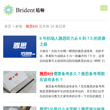
首页
> 标签：
雅思6分
总共有 16 条记录
8 年职场人雅思听力从 6 到 7.5 的逆袭
之路
大家好！先给大伙晒一晒我的雅思成绩单，别的不
说，单看听力成绩从 6 分一路飙升到 7 5 分，这背
后的故事可太值得和沈阳培顿教育的各位 “烤鸭” 们
唠唠了。
【 查看详情 】
雅思6分
需要备考多久？雅思备考周期
应该有多长？
雅思备考周期应该有多长？其实雅思的备考周
期是需要根据学生的情况来评估的，本文我们以学
生的目标分数为大家简单的分享一下对应的雅思
【
查看详情 】
雅思5分是什么水平呢？雅思评分标准