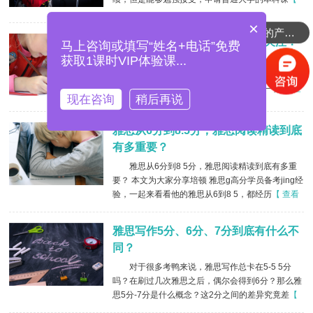
查看详情 】
×
可以介绍下你们的产品么？
雅思听力6分技巧有哪些？重点关注！
马上咨询或填写“姓名+电话”免费
获取1课时VIP体验课...
雅思考了好几次，分数在5分左右，让很多烤鸭
非常烦恼。那么雅思听力6分的烤鸭应该知道哪些解
决问题的技巧呢？下面就和培顿 教育小编一起
【 查
现在咨询
稍后再说
看详情 】
雅思从6分到8.5分，雅思阅读精读到底
有多重要？
雅思从6分到8 5分，雅思阅读精读到底有多重
要？ 本文为大家分享培顿 雅思g高分学员备考jing经
验，一起来看看他的雅思从6到8 5，都经历
【 查看
详情 】
雅思写作5分、6分、7分到底有什么不
同？
对于很多考鸭来说，雅思写作总卡在5-5 5分
吗？在刷过几次雅思之后，偶尔会得到6分？那么雅
思5分-7分是什么概念？这2分之间的差异究竟差
【
查看详情 】