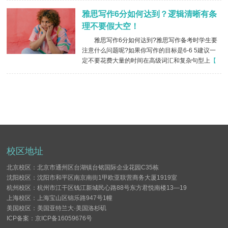
雅思写作6分如何达到？逻辑清晰有条
理不要假大空！
雅思写作6分如何达到?雅思写作备考时学生要
注意什么问题呢?如果你写作的目标是6-6 5建议一
定不要花费大量的时间在高级词汇和复杂句型上
【
查看详情 】
校区地址
北京校区：北京市通州区台湖镇台铭国际企业花园C35栋
沈阳校区：沈阳市和平区南京南街1甲欧亚联营商务大厦1919室
杭州校区：杭州市江干区钱江新城民心路88号东方君悦南楼13—19
上海校区：上海宝山区锦乐路947号1幢
美国校区：美国亚特兰大·美国洛杉矶
ICP备案：京ICP备16059676号