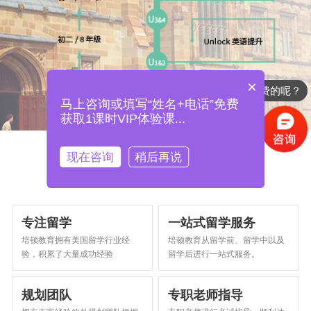
×
你们是怎么收费的呢？
马上咨询或填写“姓名+电话”免费
获取1课时VIP体验课...
现在咨询
稍后再说
我们的
优势
专注留学
一站式留学服务
培顿教育拥有美国留学行业经
培顿教育从留学前、留学中以及
验，积累了大量成功经验
留学后进行一站式服务。
规划团队
专职老师指导