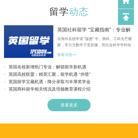
留学
动态
英国社科留学 “宝藏指南”：专业解
读与雅思赋能
在海外名校申请 “版图” 中，商科、工科光芒耀
眼，常引无数学子竞折腰，而社会科学学科恰
似一座 “隐匿宝藏”，低调却内涵深厚，亟待挖
查看详情>>
掘。今日，沈阳培顿教育化身
·
英国名校新增热门专业：解锁留学新机遇
·
英国高校联盟：精英汇聚，留学机遇 “井喷”
·
英国留学宝藏机遇：降分录取与丰厚奖学金
·
英国商科留学相关情况及培顿教育课程介绍
查看更多